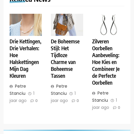
Drie Kettingen,
De Boheemse
Zilveren
Drie Verhalen:
Stijl: Het
Oorbellen
Hoe
Tijdloze
Aanbeveling:
Halskettingen
Charme van
Hoe Kies en
Mijn Dag
Boheemse
Combineer Je
Kleuren
Tassen
de Perfecte
Oorbellen
Petre
Petre
Petre
Stanciu
1
Stanciu
1
Stanciu
1
jaar ago
jaar ago
0
0
jaar ago
0