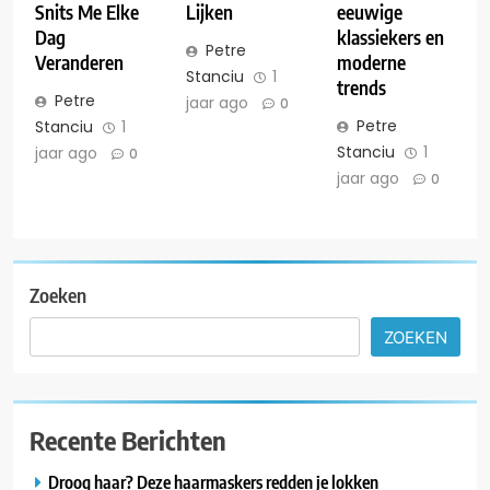
Snits Me Elke
Lijken
eeuwige
Dag
klassiekers en
Petre
Veranderen
moderne
Stanciu
1
trends
Petre
jaar ago
0
Petre
Stanciu
1
Stanciu
1
jaar ago
0
jaar ago
0
Zoeken
ZOEKEN
Recente Berichten
Droog haar? Deze haarmaskers redden je lokken