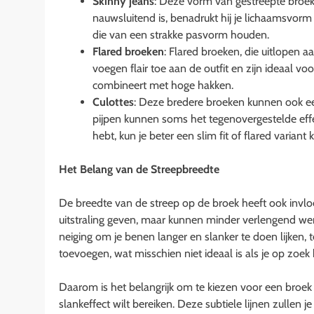
Skinny jeans
: Deze vorm van gestreepte broek
nauwsluitend is, benadrukt hij je lichaamsvorm 
die van een strakke pasvorm houden.
Flared broeken
: Flared broeken, die uitlopen a
voegen flair toe aan de outfit en zijn ideaal vo
combineert met hoge hakken.
Culottes
: Deze bredere broeken kunnen ook e
pijpen kunnen soms het tegenovergestelde effec
hebt, kun je beter een slim fit of flared varian
Het Belang van de Streepbreedte
De breedte van de streep op de broek heeft ook invlo
uitstraling geven, maar kunnen minder verlengend wer
neiging om je benen langer en slanker te doen lijken
toevoegen, wat misschien niet ideaal is als je op zoek
Daarom is het belangrijk om te kiezen voor een broek m
slankeffect wilt bereiken. Deze subtiele lijnen zullen j