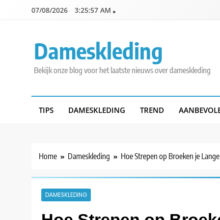
Skip
07/08/2026
3:25:59 AM
to
content
Dameskleding
Bekijk onze blog voor het laatste nieuws over dameskleding
TIPS
DAMESKLEDING
TREND
AANBEVOL
Home
Dameskleding
Hoe Strepen op Broeken je Lange
DAMESKLEDING
Hoe Strepen op Broeke