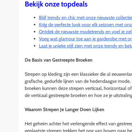
Bekijk onze topdeals
Blijf trendy en chic met onze nieuwste collect
Krijg de perfecte look voor elk seizoen met onze 
Ontdek de nieuwste modetrends en voel je zel
Voeg wat glamour toe aan je garderobe met on
Laat je unieke stijl zien met onze trendy en b
De Basis van Gestreepte Broeken
Strepen op kleding zijn een klassieker die al eeuwenl
grafische, gedurfde lijnen van de hedendaagse mode, s
broeken kunnen deze strepen verticaal, horizontaal of di
de verticaal gestreepte broeken en hoe ze je uitstrali
Waarom Strepen Je Langer Doen Lijken
Het geheim achter het verlengende effect van gestreepte
geplaatste strepen trekken het oog van boven naar be