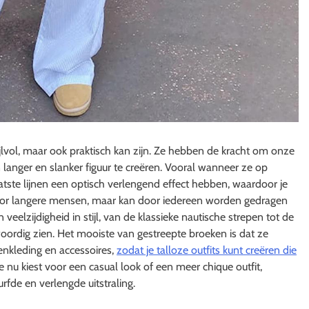
ijlvol, maar ook praktisch kan zijn. Ze hebben de kracht om onze
langer en slanker figuur te creëren. Vooral wanneer ze op
tste lijnen een optisch verlengend effect hebben, waardoor je
kt voor langere mensen, maar kan door iedereen worden gedragen
eelzijdigheid in stijl, van de klassieke nautische strepen tot de
ordig zien. Het mooiste van gestreepte broeken is dat ze
enkleding en accessoires,
zodat je talloze outfits kunt creëren die
je nu kiest voor een casual look of een meer chique outfit,
rfde en verlengde uitstraling.