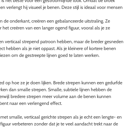
 is het beste voor een gestroomlijnde look. Omdat de broek
en verlengt hij visueel je benen. Deze stijl is ideaal voor mensen
an de onderkant, creëren een gebalanceerde uitstraling. Ze
or het creëren van een langer ogend figuur, vooral als je ze
en verticaal strepend patroon hebben, maar de breder gesneden
t hebben als je niet oppast. Als je kleinere of kortere benen
t kiezen om de gestreepte lijnen goed te laten werken.
ed op hoe ze je doen lijken. Brede strepen kunnen een gedurfde
ken dan smalle strepen. Smalle, subtiele lijnen hebben de
, terwijl bredere strepen meer volume aan de benen kunnen
 bent naar een verlengend effect.
et smalle, verticaal gerichte strepen als je echt een lengte- en
e figuur verbeteren zonder dat je te veel aandacht trekt naar de