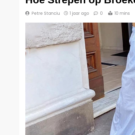
Petre Stanciu
1 jaar ago
0
10 mins