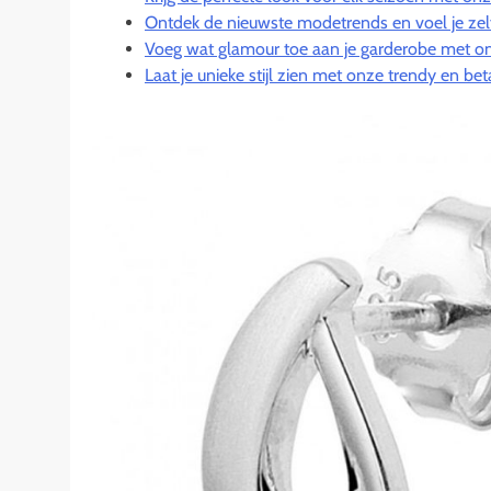
Ontdek de nieuwste modetrends en voel je zel
Voeg wat glamour toe aan je garderobe met on
Laat je unieke stijl zien met onze trendy en b