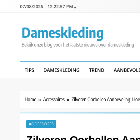
Skip
07/08/2026
12:22:58 PM
to
content
Dameskleding
Bekijk onze blog voor het laatste nieuws over dameskleding
TIPS
DAMESKLEDING
TREND
AANBEVOL
Home
Accessoires
Zilveren Oorbellen Aanbeveling: Hoe
ACCESSOIRES
Zilveren Oorbellen Aa