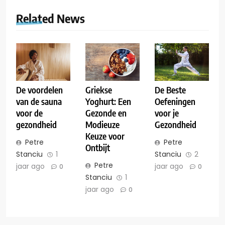
Related News
De voordelen
Griekse
De Beste
van de sauna
Yoghurt: Een
Oefeningen
voor de
Gezonde en
voor je
gezondheid
Modieuze
Gezondheid
Keuze voor
Petre
Petre
Ontbijt
Stanciu
1
Stanciu
2
Petre
jaar ago
jaar ago
0
0
Stanciu
1
jaar ago
0