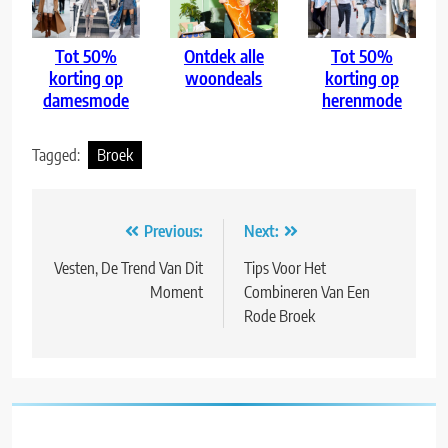
Tot 50%
Ontdek alle
Tot 50%
korting op
woondeals
korting op
damesmode
herenmode
Tagged:
Broek
Bericht
Previous:
Next:
navigatie
Vesten, De Trend Van Dit
Tips Voor Het
Moment
Combineren Van Een
Rode Broek