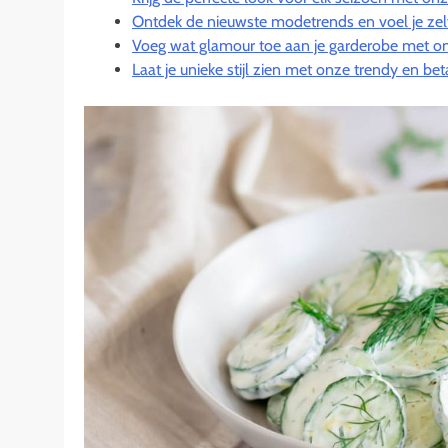
Ontdek de nieuwste modetrends en voel je zel
Voeg wat glamour toe aan je garderobe met on
Laat je unieke stijl zien met onze trendy en b