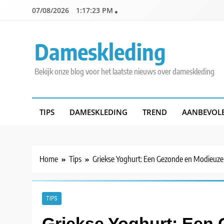
Skip
07/08/2026
1:17:25 PM
to
content
Dameskleding
Bekijk onze blog voor het laatste nieuws over dameskleding
TIPS
DAMESKLEDING
TREND
AANBEVOL
Home
Tips
Griekse Yoghurt: Een Gezonde en Modieuze
TIPS
Griekse Yoghurt: Een