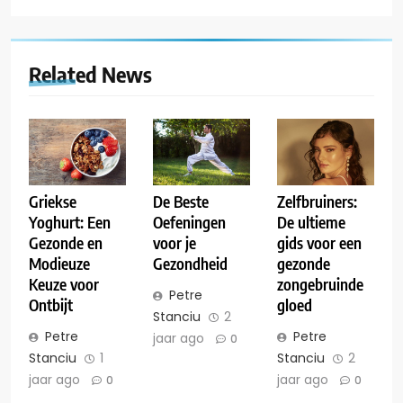
Related News
Griekse
De Beste
Zelfbruiners:
Yoghurt: Een
Oefeningen
De ultieme
Gezonde en
voor je
gids voor een
Modieuze
Gezondheid
gezonde
Keuze voor
zongebruinde
Petre
Ontbijt
gloed
Stanciu
2
Petre
Petre
jaar ago
0
Stanciu
1
Stanciu
2
jaar ago
jaar ago
0
0