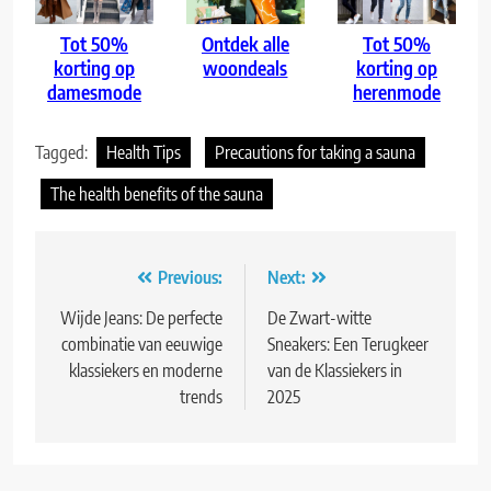
Tot 50%
Ontdek alle
Tot 50%
korting op
woondeals
korting op
damesmode
herenmode
Tagged:
Health Tips
Precautions for taking a sauna
The health benefits of the sauna
Bericht
Previous:
Next:
navigatie
Wijde Jeans: De perfecte
De Zwart-witte
combinatie van eeuwige
Sneakers: Een Terugkeer
klassiekers en moderne
van de Klassiekers in
trends
2025