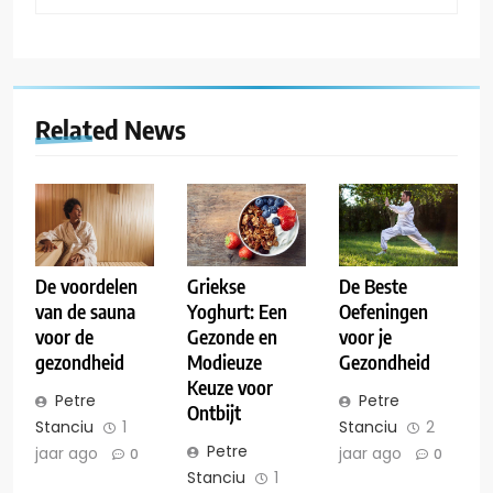
Related News
De voordelen
Griekse
De Beste
van de sauna
Yoghurt: Een
Oefeningen
voor de
Gezonde en
voor je
gezondheid
Modieuze
Gezondheid
Keuze voor
Petre
Petre
Ontbijt
Stanciu
1
Stanciu
2
Petre
jaar ago
jaar ago
0
0
Stanciu
1