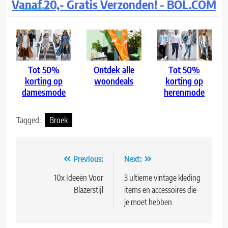
Vanaf 20,- Gratis Verzonden! - BOL.COM
Tot 50%
Ontdek alle
Tot 50%
korting op
woondeals
korting op
damesmode
herenmode
Tagged:
Broek
Bericht
Previous:
Next:
navigatie
10x Ideeën Voor
3 ultieme vintage kleding
Blazerstijl
items en accessoires die
je moet hebben