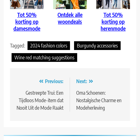
Tot 50%
Ontdek alle
Tot 50%
korting op
woondeals
korting op
damesmode
herenmode
Tagged:
2024 fashion colors
Burgundy accessories
Wine red matching suggestions
Bericht
Previous:
Next:
navigatie
Gestreepte Trui: Een
Oma Schoenen:
Tijdloos Mode-item dat
Nostalgische Charme en
Nooit Uit de Mode Raakt
Modeherleving