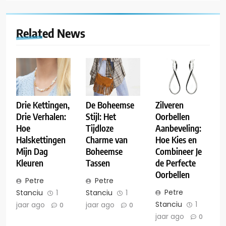
Related News
Drie Kettingen,
De Boheemse
Zilveren
Drie Verhalen:
Stijl: Het
Oorbellen
Hoe
Tijdloze
Aanbeveling:
Halskettingen
Charme van
Hoe Kies en
Mijn Dag
Boheemse
Combineer Je
Kleuren
Tassen
de Perfecte
Oorbellen
Petre
Petre
Petre
Stanciu
1
Stanciu
1
Stanciu
1
jaar ago
jaar ago
0
0
jaar ago
0