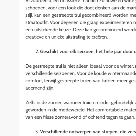
Bijvoorbeeld, een klassieke maritiem-blauwe en witte 
schoenen, voor een look die doet denken aan de mari
stijl, kan een gestreepte trui gecombineerd worden 
straatoutfit. Voor degenen die graag experimenteren m
een uitstekende keuze. Deze kan gecombineerd worden
creatieve en unieke uitstraling te creëren.
Geschikt voor elk seizoen, het hele jaar door 
De gestreepte trui is niet alleen ideaal voor de winter,
verschillende seizoenen. Voor de koude wintermaande
comfort, terwijl gestreepte truien van katoen meer ge
ademend zijn.
Zelfs in de zomer, wanneer truien minder gebruikelijk zi
geworden in de modewereld. Het comfortabele materi
van een frisse zomeravond of ochtend tegen te gaan, ter
Verschillende ontwerpen van strepen, die vers