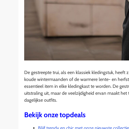
De gestreepte trui, als een klassiek kledingstuk, heef
koude wintermaanden of de warmere lente- en herfsts
essentieel item in elke kledingkast te worden. De gest
uitstraling uit, maar de veelzijdigheid ervan maakt h
dagelijkse outfits.
Bekijk onze topdeals
Blijf trendy en chic met onze nieuwste collect