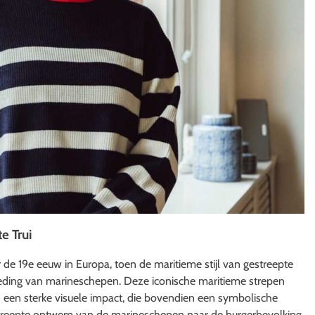
e Trui
 de 19e eeuw in Europa, toen de maritieme stijl van gestreepte
ding van marineschepen. Deze iconische maritieme strepen
een sterke visuele impact, die bovendien een symbolische
estreepte ontwerp van de marineschepen naar de burgerbevolking,