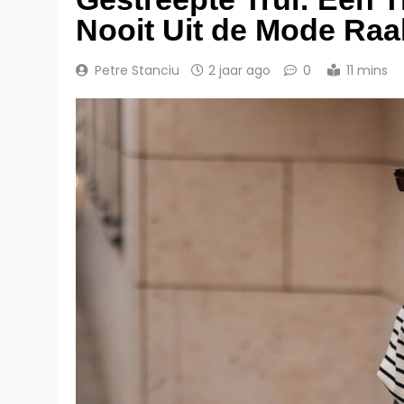
Nooit Uit de Mode Raa
Petre Stanciu
2 jaar ago
0
11 mins