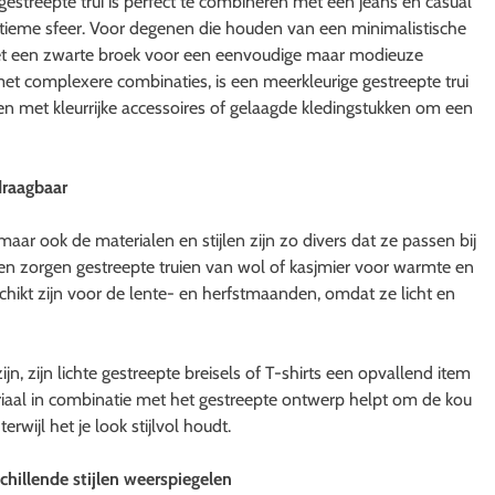
gestreepte trui is perfect te combineren met een jeans en casual
tieme sfeer. Voor degenen die houden van een minimalistische
met een zwarte broek voor een eenvoudige maar modieuze
et complexere combinaties, is een meerkleurige gestreepte trui
 met kleurrijke accessoires of gelaagde kledingstukken om een
draagbaar
 maar ook de materialen en stijlen zijn zo divers dat ze passen bij
n zorgen gestreepte truien van wol of kasjmier voor warmte en
schikt zijn voor de lente- en herfstmaanden, omdat ze licht en
jn, zijn lichte gestreepte breisels of T-shirts een opvallend item
aal in combinatie met het gestreepte ontwerp helpt om de kou
wijl het je look stijlvol houdt.
chillende stijlen weerspiegelen