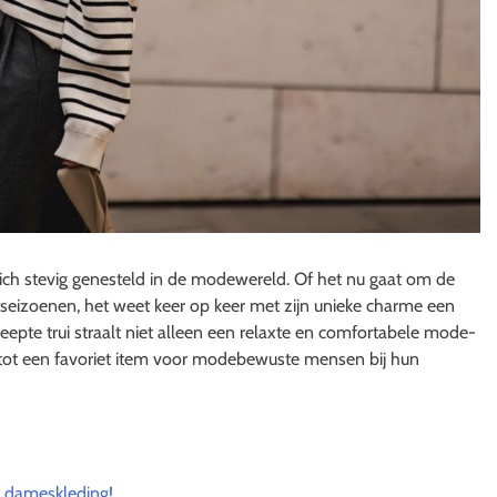
t zich stevig genesteld in de modewereld. Of het nu gaat om de
eizoenen, het weet keer op keer met zijn unieke charme een
reepte trui straalt niet alleen een relaxte en comfortabele mode-
et tot een favoriet item voor modebewuste mensen bij hun
ie dameskleding!