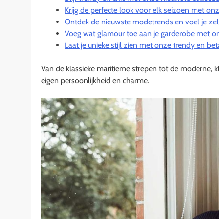
Krijg de perfecte look voor elk seizoen met onze 
Ontdek de nieuwste modetrends en voel je zel
Voeg wat glamour toe aan je garderobe met on
Laat je unieke stijl zien met onze trendy en b
Van de klassieke maritieme strepen tot de moderne, kleu
eigen persoonlijkheid en charme.