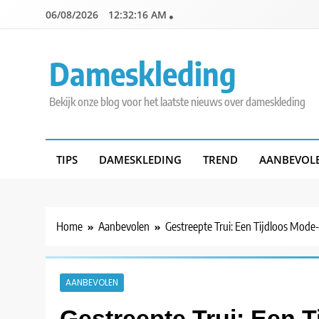
Skip
06/08/2026
12:32:18 AM
to
content
Dameskleding
Bekijk onze blog voor het laatste nieuws over dameskleding
TIPS
DAMESKLEDING
TREND
AANBEVOL
Home
Aanbevolen
Gestreepte Trui: Een Tijdloos Mode
AANBEVOLEN
Gestreepte Trui: Een T