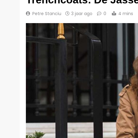
Petre Stanciu
3 jaar ago
0
4 mins