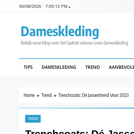
Skip
06/08/2026
7:05:14 PM
to
content
Dameskleding
Bekijk onze blog voor het laatste nieuws over dameskleding
TIPS
DAMESKLEDING
TREND
AANBEVOL
Home
Trend
Trenchcoats: Dé Jassentrend Voor 2023
TREND
Trenchcoats: Dé Jass