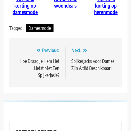
korting op
woondeals
korting op
damesmode
herenmode
Tagged:
Damesmode
Bericht
Previous:
Next:
navigatie
Hoe Draag Je Hem Het
Spijkerjacks Voor Dames
Liefst Met Een
Zijn Altijd Beschikbaar!
Spijkerjasje?