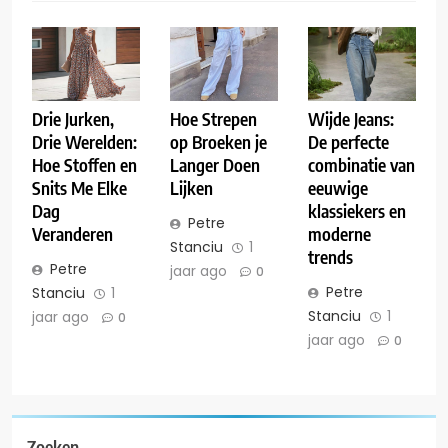
Drie Jurken,
Hoe Strepen
Wijde Jeans:
Drie Werelden:
op Broeken je
De perfecte
Hoe Stoffen en
Langer Doen
combinatie van
Snits Me Elke
Lijken
eeuwige
Dag
klassiekers en
Petre
Veranderen
moderne
Stanciu
1
trends
Petre
jaar ago
0
Petre
Stanciu
1
Stanciu
1
jaar ago
0
jaar ago
0
Zoeken