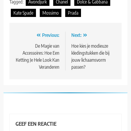
Tagged:
Avondjurk
Chanel
Dolce & Gabbana
Kate Spade
Mossimo
Prada
Bericht
Previous:
Next:
navigatie
De Magie van
Hoe kies je modieuze
Accessoires: Hoe Een
kledingstukken die bij
Ketting Je Hele Look Kan
jouw lichaamsvorm
Veranderen
passen?
GEEF EEN REACTIE