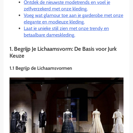
Ontdek de nieuwste modetrends en voel je
zelfverzekerd met onze kleding.
Voeg wat glamour toe aan je garderobe met onze
elegante en modieuze kleding.
Laat je unieke stijl zien met onze trendy en
betaalbare dameskleding.
1. Begrijp Je Lichaamsvorm: De Basis voor Jurk
Keuze
1.1 Begrijp de Lichaamsvormen