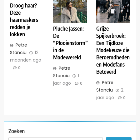
Droog haar?
Deze
haarmaskers
redden je
Grijze
Pluche Jassen:
lokken
Spijkerbroek:
De
Een Tijdloze
“Plooienstorm”
Petre
Modekeuze die
in de
Stanciu
12
Beroemdheden
Modewereld
maanden ago
en Modefans
0
Petre
Betoverd
Stanciu
1
Petre
jaar ago
0
Stanciu
2
jaar ago
0
Zoeken