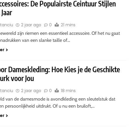
essoires: De Populairste Ceintuur Stijlen
 Jaar
Stanciu
2 jaar ago
0
21 mins
wereld zijn riemen een essentieel accessoire. Of het nu gaat
nadrukken van een slanke taille of…
der
oor Dameskleding: Hoe Kies je de Geschikte
urk voor Jou
Stanciu
2 jaar ago
0
18 mins
eld van de damesmode is avondkleding een sleutelstuk dat
en persoonlijkheid uitdrukt. Of u nu een bruiloft,…
der