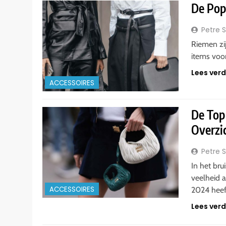
De Pop
Petre 
Riemen zij
items voor
Lees ver
ACCESSOIRES
De Top
Overzic
Petre 
In het br
veelheid a
ACCESSOIRES
2024 hee
Lees ver