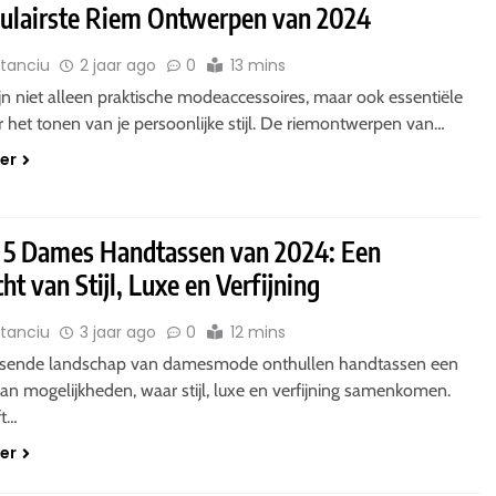
ulairste Riem Ontwerpen van 2024
Stanciu
2 jaar ago
0
13 mins
n niet alleen praktische modeaccessoires, maar ook essentiële
 het tonen van je persoonlijke stijl. De riemontwerpen van…
der
 5 Dames Handtassen van 2024: Een
ht van Stijl, Luxe en Verfijning
Stanciu
3 jaar ago
0
12 mins
uisende landschap van damesmode onthullen handtassen een
an mogelijkheden, waar stijl, luxe en verfijning samenkomen.
ft…
der