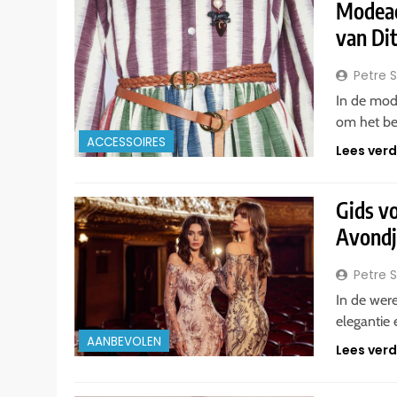
Modeacc
van Dit
Petre 
In de mode
om het be
ACCESSOIRES
Lees ver
Gids v
Avondj
Petre 
In de wer
elegantie 
AANBEVOLEN
Lees ver