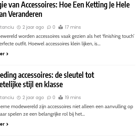
ie van Accessoires: Hoe Een Ketting Je Hele
an Veranderen
Stanciu
2 jaar ago
0
17 mins
wereld worden accessoires vaak gezien als het ‘finishing touch’
rfecte outfit. Hoewel accessoires klein lijken, is…
der
eding accessoires: de sleutel tot
telijke stijl en klasse
Stanciu
2 jaar ago
0
19 mins
erne modewereld zijn accessoires niet alleen een aanvulling op
aar spelen ze een belangrijke rol bij het…
der