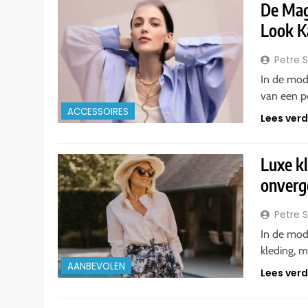
De Mag
Look K
Petre 
In de mode
van een pe
ACCESSOIRES
Lees ver
Luxe kl
onverge
Petre 
In de mod
kleding, m
AANBEVOLEN
Lees ver