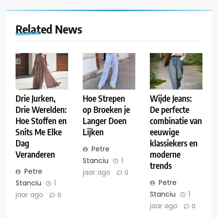
Related News
Drie Jurken,
Hoe Strepen
Wijde Jeans:
Drie Werelden:
op Broeken je
De perfecte
Hoe Stoffen en
Langer Doen
combinatie van
Snits Me Elke
Lijken
eeuwige
Dag
klassiekers en
Petre
Veranderen
moderne
Stanciu
1
trends
Petre
jaar ago
0
Petre
Stanciu
1
Stanciu
1
jaar ago
0
jaar ago
0