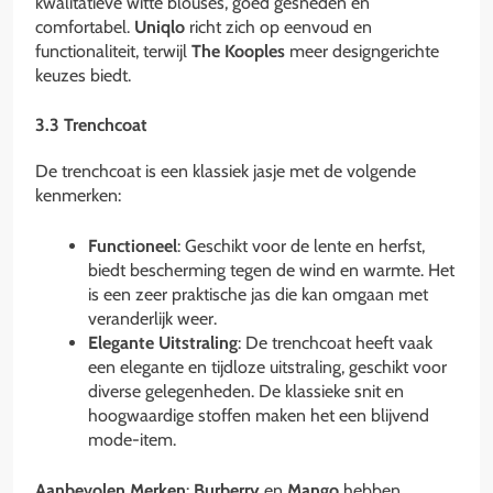
kwalitatieve witte blouses, goed gesneden en
comfortabel.
Uniqlo
richt zich op eenvoud en
functionaliteit, terwijl
The Kooples
meer designgerichte
keuzes biedt.
3.3 Trenchcoat
De trenchcoat is een klassiek jasje met de volgende
kenmerken:
Functioneel
: Geschikt voor de lente en herfst,
biedt bescherming tegen de wind en warmte. Het
is een zeer praktische jas die kan omgaan met
veranderlijk weer.
Elegante Uitstraling
: De trenchcoat heeft vaak
een elegante en tijdloze uitstraling, geschikt voor
diverse gelegenheden. De klassieke snit en
hoogwaardige stoffen maken het een blijvend
mode-item.
Aanbevolen Merken
:
Burberry
en
Mango
hebben