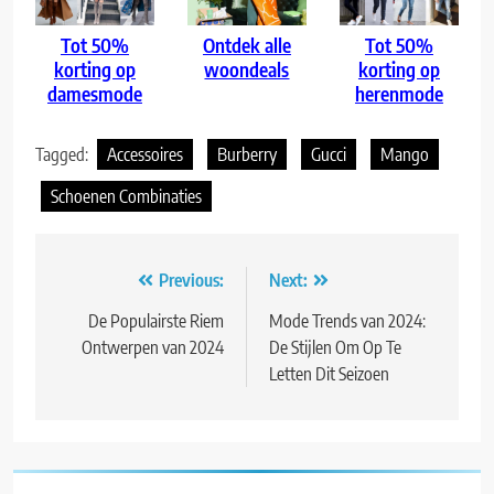
Tot 50%
Ontdek alle
Tot 50%
korting op
woondeals
korting op
damesmode
herenmode
Tagged:
Accessoires
Burberry
Gucci
Mango
Schoenen Combinaties
Bericht
Previous:
Next:
navigatie
De Populairste Riem
Mode Trends van 2024:
Ontwerpen van 2024
De Stijlen Om Op Te
Letten Dit Seizoen