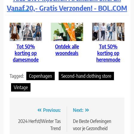
Vanaf 20,- Gratis Verzonden! - BOL.COM
Tot 50%
Ontdek alle
Tot 50%
korting op
woondeals
korting op
damesmode
herenmode
Tagged:
Copenhagen
Second-hand clothing store
Vintage
Bericht
Previous:
Next:
navigatie
2024 Herfst/Winter Tas
De Beste Oefeningen
Trend
voor je Gezondheid