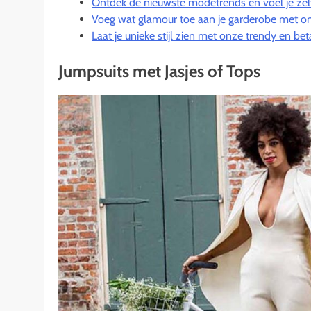
Ontdek de nieuwste modetrends en voel je zel
Voeg wat glamour toe aan je garderobe met on
Laat je unieke stijl zien met onze trendy en b
Jumpsuits met Jasjes of Tops