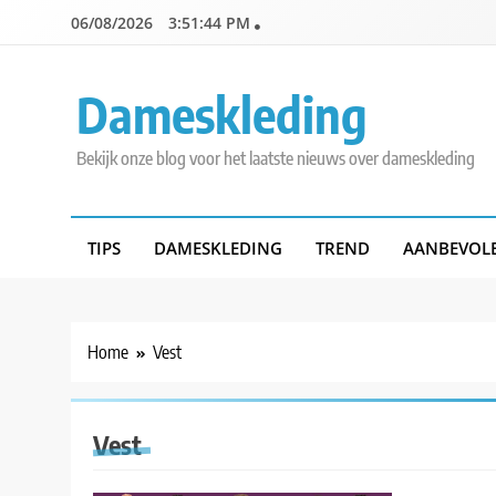
Skip
06/08/2026
3:51:44 PM
to
content
Dameskleding
Bekijk onze blog voor het laatste nieuws over dameskleding
TIPS
DAMESKLEDING
TREND
AANBEVOL
Home
Vest
Vest