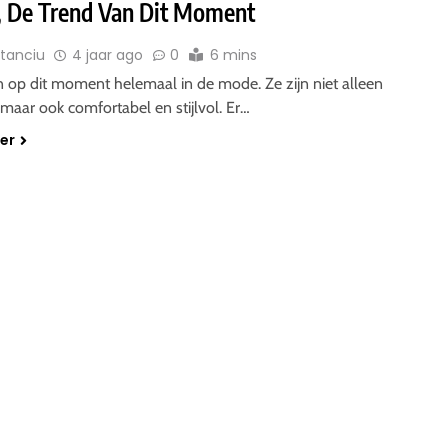
, De Trend Van Dit Moment
Stanciu
4 jaar ago
0
6 mins
n op dit moment helemaal in de mode. Ze zijn niet alleen
, maar ook comfortabel en stijlvol. Er…
der