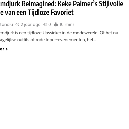
mdjurk Reimagined: Keke Palmer’s Stijlvolle
e van een Tijdloze Favoriet
Stanciu
2 jaar ago
0
10 mins
djurk is een tijdloze klassieker in de modewereld. Of het nu
agelijkse outfits of rode loper-evenementen, het…
der