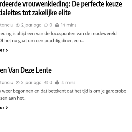
deerde vrouwenkleding: De perfecte keuze
ialeites tot zakelijke elite
Stanciu
2 jaar ago
0
14 mins
eding is altijd een van de focuspunten van de modewereld
f het nu gaat om een ​​prachtig diner, een…
der
ken Van Deze Lente
Stanciu
3 jaar ago
0
4 mins
s weer begonnen en dat betekent dat het tijd is om je garderobe
ssen aan het…
der