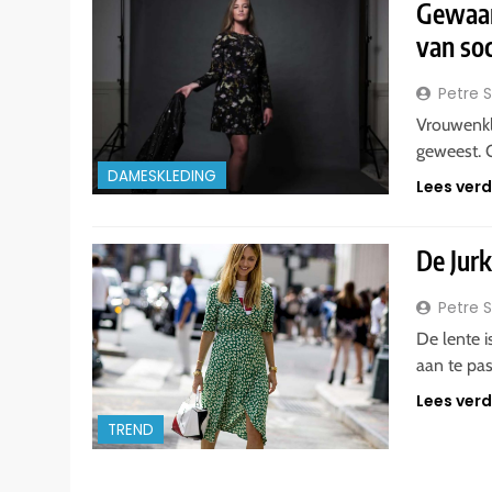
Gewaar
van soc
Petre 
Vrouwenkl
geweest. O
DAMESKLEDING
Lees ver
De Jur
Petre 
De lente i
aan te pa
Lees ver
TREND