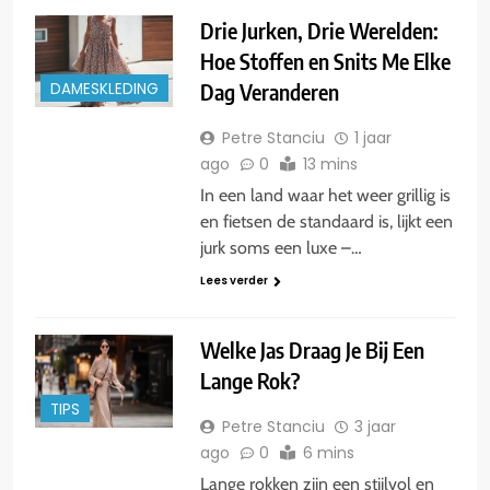
Drie Jurken, Drie Werelden:
Hoe Stoffen en Snits Me Elke
Dag Veranderen
DAMESKLEDING
Petre Stanciu
1 jaar
ago
0
13 mins
In een land waar het weer grillig is
en fietsen de standaard is, lijkt een
jurk soms een luxe –…
Lees verder
Welke Jas Draag Je Bij Een
Lange Rok?
TIPS
Petre Stanciu
3 jaar
ago
0
6 mins
Lange rokken zijn een stijlvol en