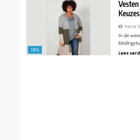
Vesten 
Keuzes
Petre 
In de were
kledingstu
TIPS
Lees ver