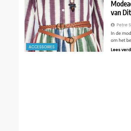
Modeacc
van Dit
Petre 
In de mode
om het be
ACCESSOIRES
Lees ver