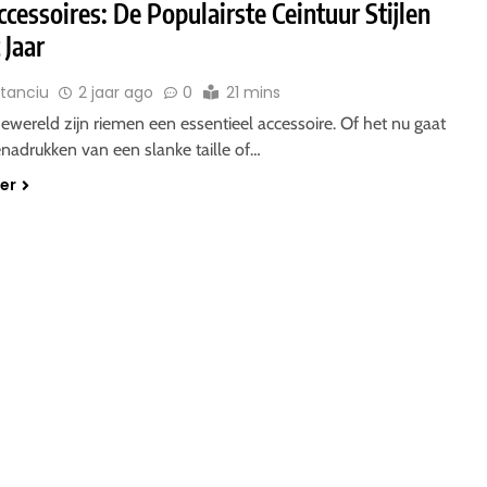
essoires: De Populairste Ceintuur Stijlen
 Jaar
Stanciu
2 jaar ago
0
21 mins
wereld zijn riemen een essentieel accessoire. Of het nu gaat
nadrukken van een slanke taille of…
der