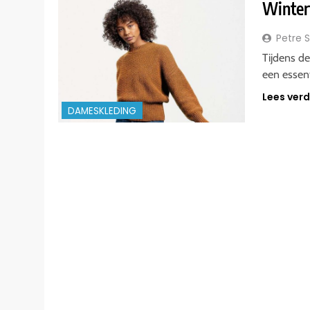
Wintert
Petre 
Tijdens d
een essen
Lees ver
DAMESKLEDING