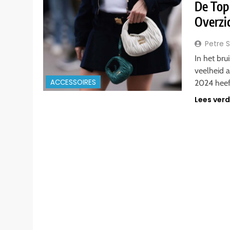
De Top
Overzic
Petre 
In het br
veelheid a
ACCESSOIRES
2024 hee
Lees ver