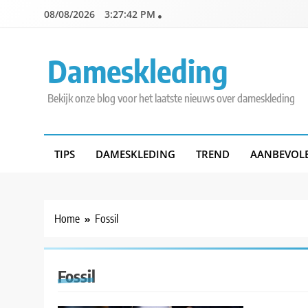
Skip
08/08/2026
3:27:42 PM
to
content
Dameskleding
Bekijk onze blog voor het laatste nieuws over dameskleding
TIPS
DAMESKLEDING
TREND
AANBEVOL
Home
Fossil
Fossil