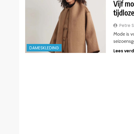
Vijf m
tijdloz
Petre 
Mode is v
seizoensg
DAMESKLEDING
Lees ver